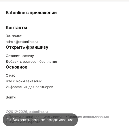
Eatonline в приложении
О
Контакты
О
Эл. почта:
admin@eatonline.ru
Открыть франшизу
Оставить заявку
Добавить ресторан бесплатно
Основное
Войти
О нас
Что с моим заказом?
Информация для партнеров
Город
Нижний Тагил
Войти
Написать в техподдержку
©2012-2026, eatonline.ru
• Политика конфиденциальности
• Условия использования
🚀 Заказать полное продвижение
• Публичная оферта