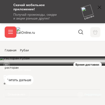
Скачай мобильное
номер
приложение!
SMS-
Получай промокоды, скидки
сообщение
Eatonline
и акции раньше других!
с
Акции
кодом
подтверждения
О сервисе
Главная
Рубаи
Время доставки:
Откры
ресторан
Вход / регистрация
Ресторан-Доставка
Рубаи
Читать дальше
Нет оценок
Отзывов нет
Информация